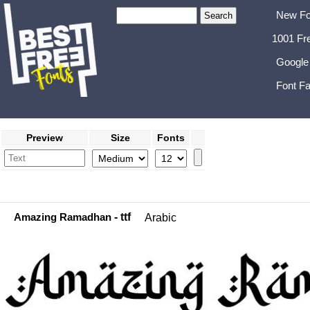
New Fo
1001 Fr
Google
Font Fa
Preview
Size
Fonts
Amazing Ramadhan
- ttf
Arabic