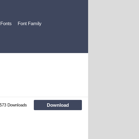
 Fonts
Font Family
Download
573 Downloads