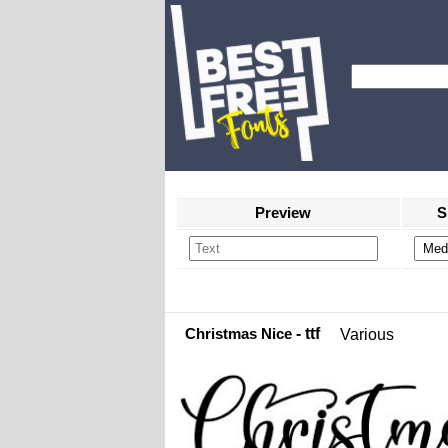
Preview
S
Christmas Nice
- ttf
Various