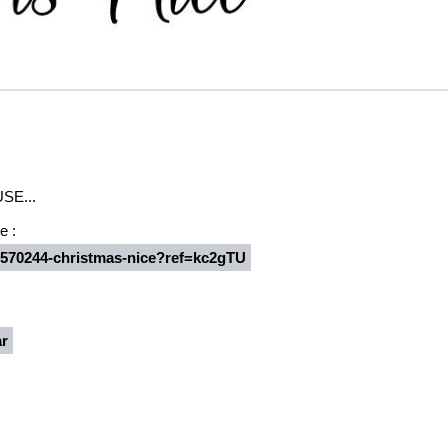
SE...
e :
/1570244-christmas-nice?ref=kc2gTU
:
ar