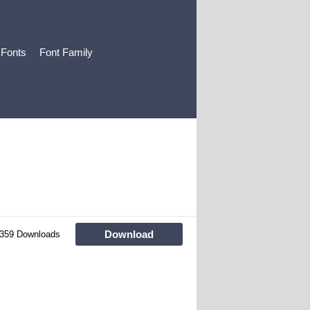
 Fonts
Font Family
Download
359 Downloads