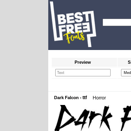
Preview
S
Dark Falcon
- ttf
Horror