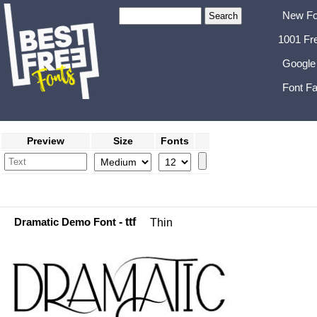
New Fo
1001 Fr
Google
Font Fa
Preview
Size
Fonts
Dramatic Demo Font
- ttf
Thin