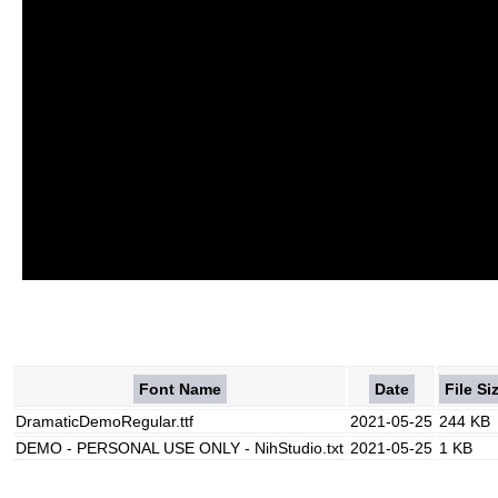
Font Name
Date
File Si
DramaticDemoRegular.ttf
2021-05-25
244 KB
DEMO - PERSONAL USE ONLY - NihStudio.txt
2021-05-25
1 KB