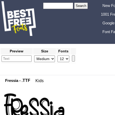
New Fo
1001 Fr
Google
Font Fa
Preview
Size
Fonts
Fressia
- .TTF
Kids