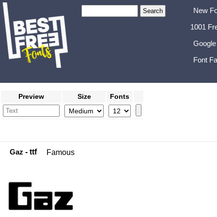
New Fo
1001 Fr
Google
Font Fa
Preview
Size
Fonts
Gaz
- ttf
Famous