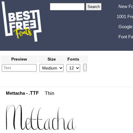
New Fo
1001 Fr
Google
Font Fa
Preview
Size
Fonts
Mettacha
- .TTF
Thin