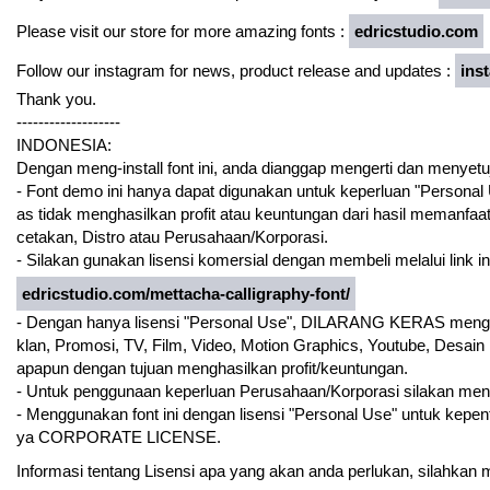
Please visit our store for more amazing fonts :
edricstudio.com
Follow our instagram for news, product release and updates :
ins
Thank you.
-------------------
INDONESIA:
Dengan meng-install font ini, anda dianggap mengerti dan menyetu
- Font demo ini hanya dapat digunakan untuk keperluan "Personal Us
as tidak menghasilkan profit atau keuntungan dari hasil memanfaat
cetakan, Distro atau Perusahaan/Korporasi.
- Silakan gunakan lisensi komersial dengan membeli melalui link ini
edricstudio.com/mettacha-calligraphy-font/
- Dengan hanya lisensi "Personal Use", DILARANG KERAS menggun
klan, Promosi, TV, Film, Video, Motion Graphics, Youtube, Desain
apapun dengan tujuan menghasilkan profit/keuntungan.
- Untuk penggunaan keperluan Perusahaan/Korporasi silakan me
- Menggunakan font ini dengan lisensi "Personal Use" untuk kepe
ya CORPORATE LICENSE.
Informasi tentang Lisensi apa yang akan anda perlukan, silahkan 