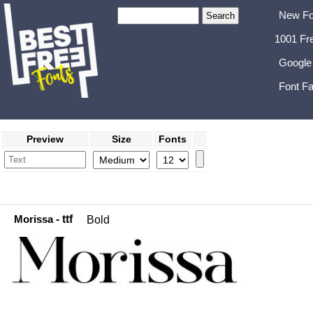
New Fo
1001 Fr
Google
Font Fa
Preview
Size
Fonts
Morissa
- ttf
Bold