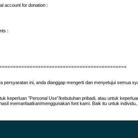
l account for donation :
nts :
==============================================
ca persyaratan ini, anda dianggap mengerti dan menyetujui semua sy
uk keperluan "Personal Use"/kebutuhan pribadi, atau untuk keperluan y
 hasil memanfaatkan/menggunakan font kami. Baik itu untuk individu,