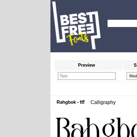
Preview
S
Rahgbok
- ttf
Calligraphy