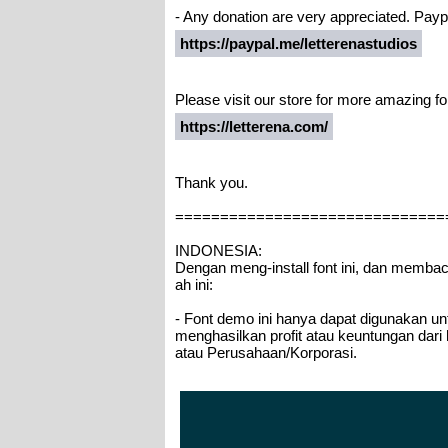
- Any donation are very appreciated. Paypa
https://paypal.me/letterenastudios
Please visit our store for more amazing fo
https://letterena.com/
Thank you.
==============================
INDONESIA:
Dengan meng-install font ini, dan memba
ah ini:
- Font demo ini hanya dapat digunakan unt
menghasilkan profit atau keuntungan dari
atau Perusahaan/Korporasi.