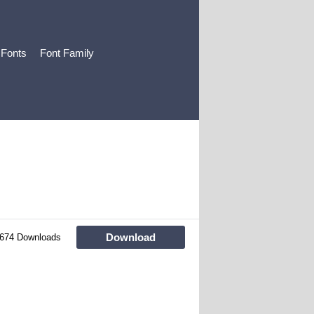
 Fonts
Font Family
Download
674 Downloads