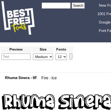
New Fo
1001 Fr
Google
Font Fa
Preview
Size
Fonts
Rhuma Sinera
- ttf
Fire - Ice