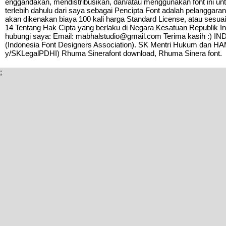
enggandakan, mendistribusikan, dan/atau menggunakan font ini untuk
terlebih dahulu dari saya sebagai Pencipta Font adalah pelanggara
akan dikenakan biaya 100 kali harga Standard License, atau sesu
14 Tentang Hak Cipta yang berlaku di Negara Kesatuan Republik In
hubungi saya: Email: mabhalstudio@gmail.com Terima kasih :) I
(Indonesia Font Designers Association). SK Mentri Hukum dan HAM
y/SKLegalPDHI) Rhuma Sinerafont download, Rhuma Sinera font.
;