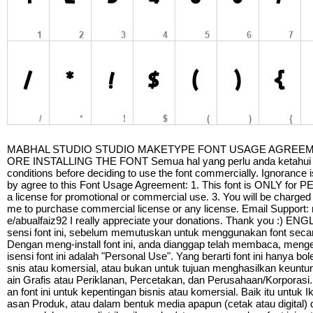
MABHAL STUDIO STUDIO MAKETYPE FONT USAGE AGREEM
ORE INSTALLING THE FONT Semua hal yang perlu anda ketahui sebe
conditions before deciding to use the font commercially. Ignorance is
by agree to this Font Usage Agreement: 1. This font is ONLY for
a license for promotional or commercial use. 3. You will be charged 
me to purchase commercial license or any license. Email Support
e/abualfaiz92 I really appreciate your donations. Thank you :) EN
sensi font ini, sebelum memutuskan untuk menggunakan font seca
Dengan meng-install font ini, anda dianggap telah membaca, menge
isensi font ini adalah "Personal Use". Yang berarti font ini hanya b
snis atau komersial, atau bukan untuk tujuan menghasilkan keuntung
ain Grafis atau Periklanan, Percetakan, dan Perusahaan/Korpor
an font ini untuk kepentingan bisnis atau komersial. Baik itu untuk
asan Produk, atau dalam bentuk media apapun (cetak atau digital) 