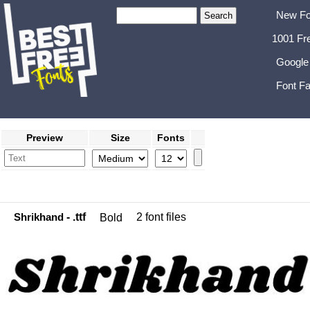
New Fo
1001 Fr
Google
Font Fa
Preview
Size
Fonts
Shrikhand
- .ttf
2 font files
Bold