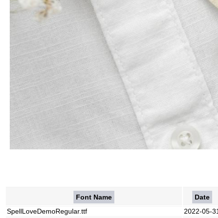
Font Name
Date
SpellLoveDemoRegular.ttf
2022-05-3