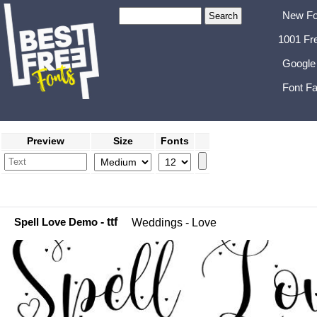
New Fo
1001 Fr
Google
Font Fa
Preview
Size
Fonts
Spell Love Demo
- ttf
Weddings - Love