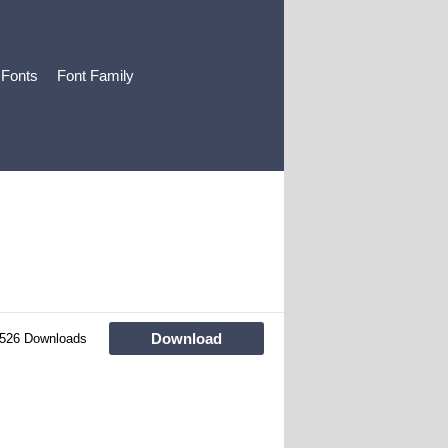
 Fonts
Font Family
Download
526 Downloads