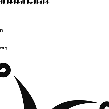
on
en :)