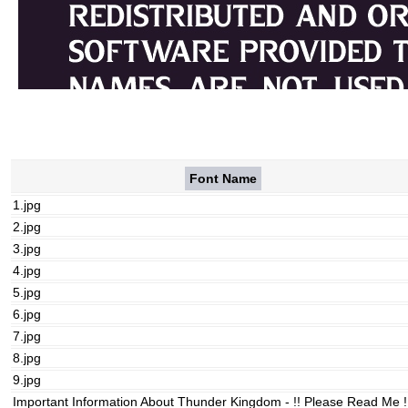
Font Name
1.jpg
2.jpg
3.jpg
4.jpg
5.jpg
6.jpg
7.jpg
8.jpg
9.jpg
Important Information About Thunder Kingdom - !! Please Read Me !