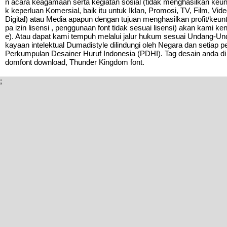
n acara keagamaan serta kegiatan sosial (tidak menghasilkan k
k keperluan Komersial, baik itu untuk Iklan, Promosi, TV, Film, Vi
Digital) atau Media apapun dengan tujuan menghasilkan profit/keu
pa izin lisensi , penggunaan font tidak sesuai lisensi) akan kami
e). Atau dapat kami tempuh melalui jalur hukum sesuai Undang-U
kayaan intelektual Dumadistyle dilindungi oleh Negara dan setiap 
Perkumpulan Desainer Huruf Indonesia (PDHI). Tag desain anda di
domfont download, Thunder Kingdom font.
;