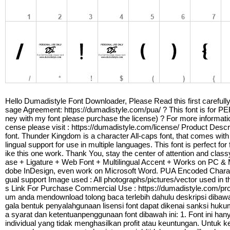
Hello Dumadistyle Font Downloader, Please Read this first carefully b
sage Agreement: https://dumadistyle.com/pua/ ? This font i
ney with my font please purchase the license) ? For more informat
cense please visit : https://dumadistyle.com/license/ Product Descri
font. Thunder Kingdom is a character All-caps font, that comes with
lingual support for use in multiple languages. This font is perfect for
ike this one work. Thank You, stay the center of attention and cl
ase + Ligature + Web Font + Multilingual Accent + Works on PC & Ma
dobe InDesign, even work on Microsoft Word. PUA Encoded Characters
gual support Image used : All photographs/pictures/vector used in th
s Link For Purchase Commercial Use : https://dumadistyle.com/pr
um anda mendownload tolong baca terlebih dahulu deskripsi dibawah
gala bentuk penyalahgunaan lisensi font dapat dikenai sanksi hu
a syarat dan ketentuanpenggunaan font dibawah ini: 1. Font ini ha
individual yang tidak menghasilkan profit atau keuntungan. Untuk k