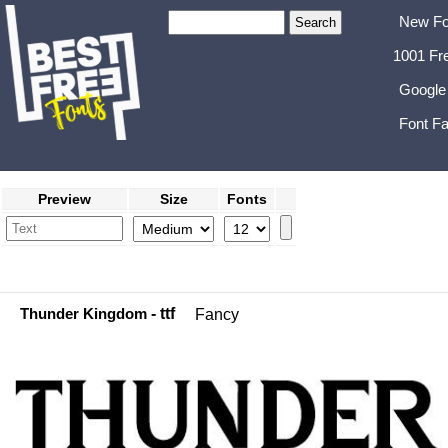
New Fo
1001 Fr
Google
Font Fa
Preview
Size
Fonts
Thunder Kingdom
- ttf
Fancy