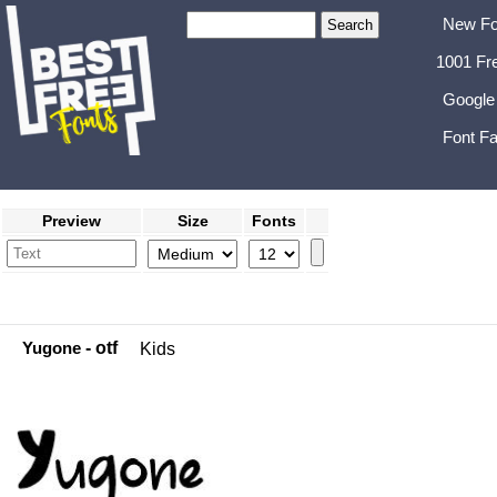
New Fo
1001 Fr
Google
Font Fa
Preview
Size
Fonts
Yugone
- otf
Kids