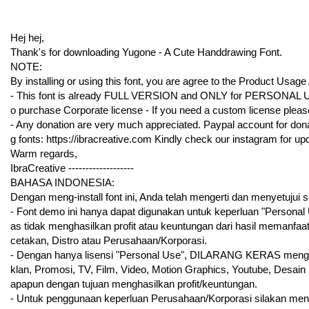
Hej hej,
Thank's for downloading Yugone - A Cute Handdrawing Font.
NOTE:
By installing or using this font, you are agree to the Product Usag
- This font is already FULL VERSION and ONLY for PERSONA
o purchase Corporate license - If you need a custom license plea
- Any donation are very much appreciated. Paypal account for donat
g fonts: https://ibracreative.com Kindly check our instagram for u
Warm regards,
IbraCreative -------------------
BAHASA INDONESIA:
Dengan meng-install font ini, Anda telah mengerti dan menyetujui
- Font demo ini hanya dapat digunakan untuk keperluan "Personal Us
as tidak menghasilkan profit atau keuntungan dari hasil memanfaa
cetakan, Distro atau Perusahaan/Korporasi.
- Dengan hanya lisensi "Personal Use", DILARANG KERAS mengguna
klan, Promosi, TV, Film, Video, Motion Graphics, Youtube, Desain 
apapun dengan tujuan menghasilkan profit/keuntungan.
- Untuk penggunaan keperluan Perusahaan/Korporasi silakan me