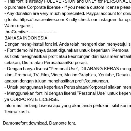
- This font is already FULL VERSION and ONLY for PERSONA
o purchase Corporate license - If you need a custom license plea
- Any donation are very much appreciated. Paypal account for donat
g fonts: https://ibracreative.com Kindly check our instagram for u
Warm regards,
IbraCreative -------------------
BAHASA INDONESIA:
Dengan meng-install font ini, Anda telah mengerti dan menyetujui
- Font demo ini hanya dapat digunakan untuk keperluan "Personal Us
as tidak menghasilkan profit atau keuntungan dari hasil memanfaa
cetakan, Distro atau Perusahaan/Korporasi.
- Dengan hanya lisensi "Personal Use", DILARANG KERAS mengguna
klan, Promosi, TV, Film, Video, Motion Graphics, Youtube, Desain 
apapun dengan tujuan menghasilkan profit/keuntungan.
- Untuk penggunaan keperluan Perusahaan/Korporasi silakan me
- Menggunakan font ini dengan lisensi "Personal Use" untuk kepe
ya CORPORATE LICENSE.
Informasi tentang Lisensi apa yang akan anda perlukan, silahkan
Terima kasih.
Damontefont download, Damonte font.