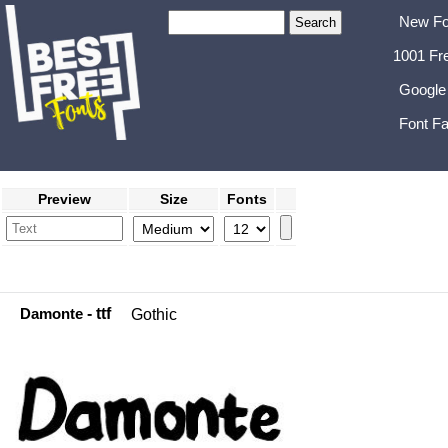
New Fo
1001 Fr
Google
Font Fa
Preview
Size
Fonts
Damonte
- ttf
Gothic