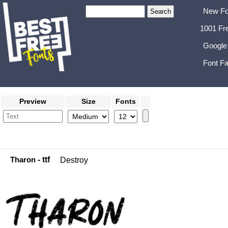
New Fo
1001 Fr
Google
Font Fa
Preview
Size
Fonts
Tharon
- ttf
Destroy