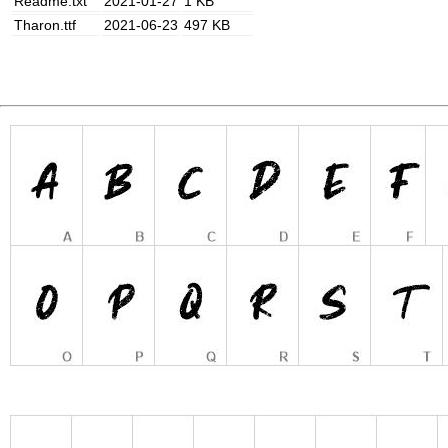
Readme.txt
2021-01-27
1 KB
Tharon.ttf
2021-06-23
497 KB