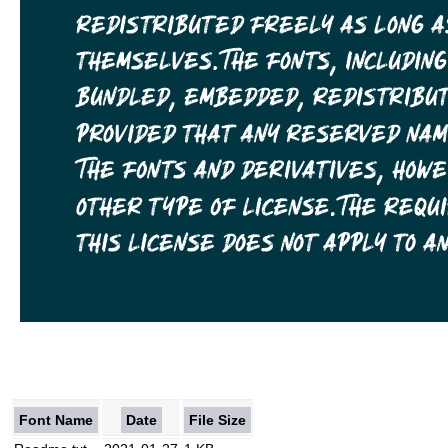
Font Name
Date
File Size