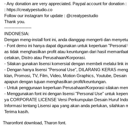
- Any donation are very appreciated. Paypal account for donation :
: https://creatypestudio.co
Follow our instagram for update : @creatypestudio
Thank you.
-------------------
INDONESIA:
Dengan meng-install font ini, anda dianggap mengerti dan menyetu
- Font demo ini hanya dapat digunakan untuk keperluan "Personal Us
as tidak menghasilkan profit atau keuntungan dari hasil memanfaat
cetakan, Distro atau Perusahaan/Korporasi.
- Silakan gunakan lisensi komersial dengan membeli melalui link ini
- Dengan hanya lisensi "Personal Use", DILARANG KERAS menggun
klan, Promosi, TV, Film, Video, Motion Graphics, Youtube, Desain
apapun dengan tujuan menghasilkan profit/keuntungan.
- Untuk penggunaan keperluan Perusahaan/Korporasi silakan me
- Menggunakan font ini dengan lisensi "Personal Use" untuk kepe
ya CORPORATE LICENSE Versi Perkumpulan Desain Huruf Indo
Informasi tentang Lisensi apa yang akan anda perlukan, silahkan
Terima kasih.
Tharonfont download, Tharon font.