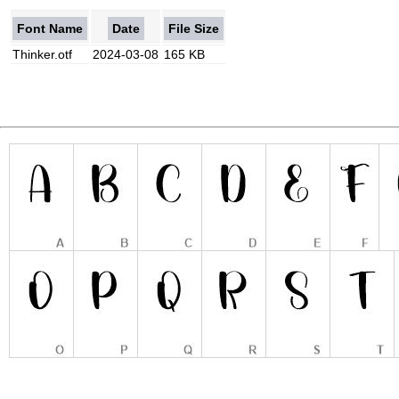
Font Name
Date
File Size
Thinker.otf
2024-03-08
165 KB