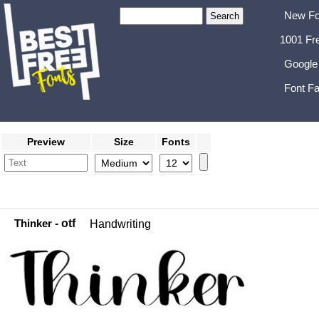
New Fo
1001 Fr
Google
Font Fa
Preview
Size
Fonts
Thinker
- otf
Handwriting