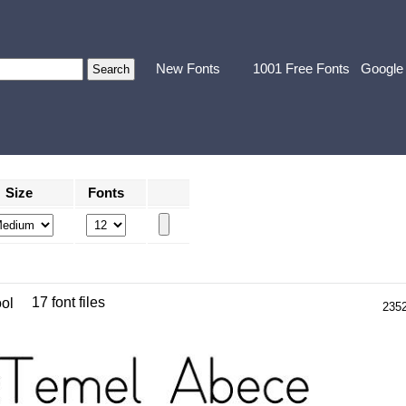
New Fonts
1001 Free Fonts
Google
Size
Fonts
17 font files
ol
235